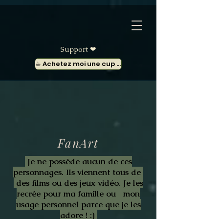
Support ❤︎
☕︎ Achetez moi une cup de thé
FanArt
Je ne possède aucun de ces
personnages. Ils viennent tous de
des films ou des jeux vidéo. Je les
recrée pour ma famille ou mon
usage personnel parce que je les
adore ! :)